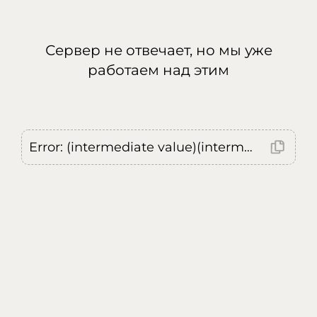
Сервер не отвечает, но мы уже
работаем над этим
Error: (intermediate value)(intermediate value)(intermediate value).replaceAll is not a function