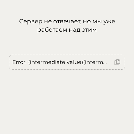
Сервер не отвечает, но мы уже
работаем над этим
Error: (intermediate value)(intermediate value)(intermediate value).replaceAll is not a function