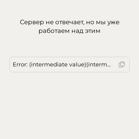
Сервер не отвечает, но мы уже
работаем над этим
Error: (intermediate value)(intermediate value)(intermediate value).replaceAll is not a function