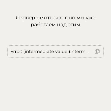
Сервер не отвечает, но мы уже
работаем над этим
Error: (intermediate value)(intermediate value)(intermediate value).replaceAll is not a function